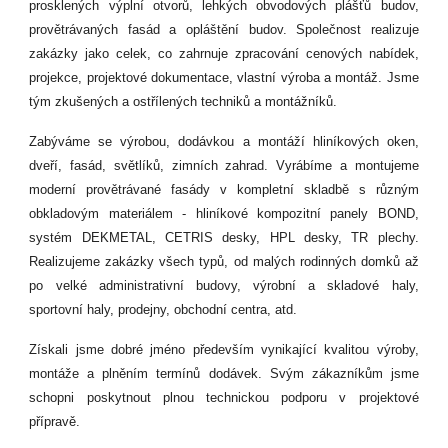
prosklených výplní otvorů, lehkých obvodových plášťů budov,
provětrávaných fasád a opláštění budov. Společnost realizuje
zakázky jako celek, co zahrnuje zpracování cenových nabídek,
projekce, projektové dokumentace, vlastní výroba a montáž. Jsme
tým zkušených a ostřílených techniků a montážníků.
Zabýváme se výrobou, dodávkou a montáží hliníkových oken,
dveří, fasád, světlíků, zimních zahrad. Vyrábíme a montujeme
moderní provětrávané fasády v kompletní skladbě s různým
obkladovým materiálem - hliníkové kompozitní panely BOND,
systém DEKMETAL, CETRIS desky, HPL desky, TR plechy.
Realizujeme zakázky všech typů, od malých rodinných domků až
po velké administrativní budovy, výrobní a skladové haly,
sportovní haly, prodejny, obchodní centra, atd.
Získali jsme dobré jméno především vynikající kvalitou výroby,
montáže a plněním termínů dodávek. Svým zákazníkům jsme
schopni poskytnout plnou technickou podporu v projektové
přípravě.