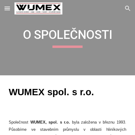
Skip to main content
Skip to navigation
O SPOLEČNOSTI
WUMEX spol. s r.o.
S
polečnost
WUMEX, spol. s r.o.
byla založena v březnu 1993.
P
ůsobíme ve stavebním průmyslu v oblasti hliníkových